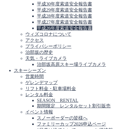
平成30年度索道安全報告書
平成29年度索道安全報告書
平成28年度索道安全報告書
平成27年度索道安全報告書
平成26年度索道安全報告書
ウィズコロナについて
アクセス
プライバシーポリシー
治部坂の歴史
天気・ライブカメラ
治部坂高原スキー場ライブカメラ
スキーシーズン
営業時間
ゲレンデマップ
リフト料金・駐車場料金
レンタル料金
SEASON RENTAL
期間限定 レンタルセット割引販売
イベント情報
スノーボーダーの皆様へ
ファミリーカップ2026申込ページ