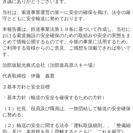
き誠にありがとうございます。
当社は、索道事業運営の第一に安全の確保を掲げ、法令の厳
守とともに安全輸送に努めております。
本報告書は、鉄道事業法第１９条に基づいて作成し、当社に
おける索道施設の安全確保のための取組みや安全の実態をま
とめて情報公開するものです。今後の事業に活用するため、
ご利用する皆様からのご意見、ご感想を頂戴できれば幸いで
す。
治部坂観光株式会社（治部坂高原スキー場）
代表取締役 伊藤 義寛
２基本方針と安全目標
・基本方針（輸送の安全を確保するための方針）
（１）社長、役員及び職員は、一致団結して輸送の安全確保
に努める。
（２）輸送の安全に関する法令「運転取扱細則」、「整備細
則」及び、本規程を良く理解するとともに、これを厳守し、