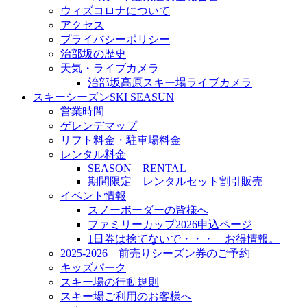
ウィズコロナについて
アクセス
プライバシーポリシー
治部坂の歴史
天気・ライブカメラ
治部坂高原スキー場ライブカメラ
スキーシーズン
SKI SEASUN
営業時間
ゲレンデマップ
リフト料金・駐車場料金
レンタル料金
SEASON RENTAL
期間限定 レンタルセット割引販売
イベント情報
スノーボーダーの皆様へ
ファミリーカップ2026申込ページ
1日券は捨てないで・・・ お得情報。
2025-2026 前売りシーズン券のご予約
キッズパーク
スキー場の行動規則
スキー場ご利用のお客様へ